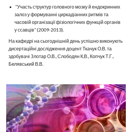
“Участь структур головного мозку й ендокринних
залоз у формуванні циркадіанних ритмів та
часовій організації фізіологічних функцій органів
у ссавців” (2009-2013).
На кафедрі на сьогоднішній день успішно виконують
дисертаційні дослідження доцент Ткачук О.В. та
здобувачі Злотар О.В., Слободян К.В., Копчук Т.Г.,
Белявський В.В.