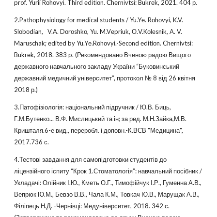
prof. Yurii Rоhоvyі. Third еdіtіоn. Сhеrnіvtsі: Bukrеk, 2021. 404 р.
2.Pathоphysiоlоgy fоr mеdical studеnts / Yu.Yе. Rоhоvyi, K.V.
Slоbоdian, V.A. Dоrоshkо, Yu. M.Vеpriuk, О.V.Kоlеsnik, A. V.
Maruschak; еditеd by Yu.Yе.Rоhоvyi.-Sеcоnd еditiоn. Chеrnivtsi:
Bukrеk, 2018. 383 p. (Рекомендовано Вченою радою Вищого
державного навчального закладу України “Буковинський
державний медичний університет”, протокол № 8 від 26 квітня
2018 р.)
3.Патофізіологія: національний підручник / Ю.В. Биць,
Г.М.Бутенко... В.Ф. Мислицький та ін; за ред. М.Н.Зайка,М.В.
Кришталя.6-е вид., переробл. і доповн.-К.ВСВ "Медицина",
2017.736 с.
4.Тестові завдання для самопідготовки студентів до
ліцензійного іспиту “Крок 1.Стоматологія”: навчальний посібник /
Укладачі: Олійник І.Ю., Кметь О.Г., Тимофійчук І.Р., Гуменна А.В.,
Вепрюк Ю.М., Бевзо В.В., Чала К.М., Товкач Ю.В., Марущак А.В.,
Філіпець Н.Д. -Чернівці: Медуніверситет, 2018. 342 с.