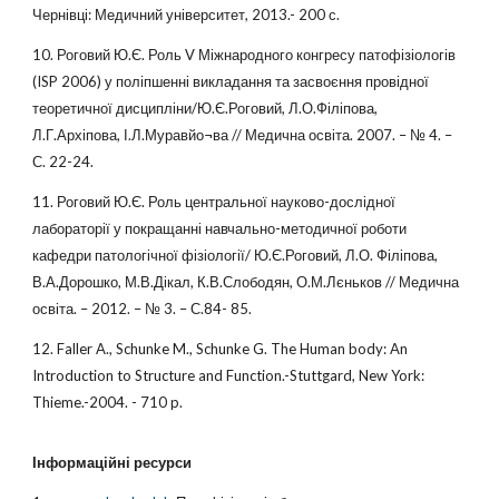
Чернівці: Медичний університет, 2013.- 200 с.
10. Роговий Ю.Є. Роль V Міжнародного конгресу патофізіологів
(ISP 2006) у поліпшенні викладання та засвоєння провідної
теоретичної дисципліни/Ю.Є.Роговий, Л.О.Філіпова,
Л.Г.Архіпова, І.Л.Муравйо¬ва // Медична освіта. 2007. – № 4. –
С. 22-24.
11. Роговий Ю.Є. Роль центральної науково-дослідної
лабораторії у покращанні навчально-методичної роботи
кафедри патологічної фізіології/ Ю.Є.Роговий, Л.О. Філіпова,
В.А.Дорошко, М.В.Дікал, К.В.Слободян, О.М.Лєньков // Медична
освіта. – 2012. – № 3. – С.84- 85.
12. Faller A., Schunke M., Schunke G. The Human body: An
Introduction to Structure and Function.-Stuttgard, New York:
Thieme.-2004. - 710 p.
Інформаційні ресурси