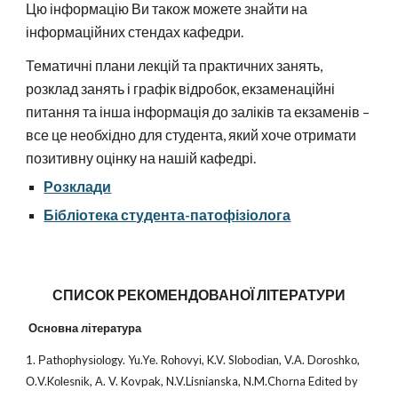
Цю інформацію Ви також можете знайти на
інформаційних стендах кафедри.
Тематичні плани лекцій та практичних занять,
розклад занять і графік відробок, екзаменаційні
питання та інша інформація до заліків та екзаменів –
все це необхідно для студента, який хоче отримати
позитивну оцінку на нашій кафедрі.
Розклади
Бібліотека студента-патофізіолога
СПИСОК РЕКОМЕНДОВАНОЇ ЛІТЕРАТУРИ
Основна література
1. Раthорhysіоlоgy. Yu.Yе. Rоhоvyі, K.V. Slоbоdіаn, V.А. Dоrоshkо,
О.V.Kоlеsnіk, А. V. Kovpаk, N.V.Lisnianska, N.M.Chorna Edіtеd by