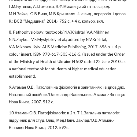
Г.М.Бутенко, А.І.Гоженко, В.Ф.Мислицький та ін.; за ред.
М.Н.Зайка, Ю.В.Биця, М.В.Кришталя.-4-е вид., переробл. і допов.-
К.: ВСВ “Медицина”, 2014.- 752 с. + 4 с. кольор. вкл.
8. Pathophysiology: textbook/ N.V.Krishtal, V.A.Mikhnev,
N.N.Zayko… V.F.Myslytskiy et al.; adited by N.V.Krishtal,
V.A.Mikhnev. Kyiv: AUS Medicine Publishing, 2017. 656 p. + 4 p.
colour insert. ISBN 978-617-505-616-5. (Issued under the Order
of the Ministry of Health of Ukraine N 502 dated 22 June 2010 as
a national textbook for students of higher medical education
establishment).
9.Атаман О.В. Патологічна фізіологія в запитаннях і відповідях.
Навчальний посібник/Олександр Васильович Атаман.-Вінниця:
Нова Книга, 2007. 512 c.
10.Атаман О.В. Патофізіологія: в 2 т. Т 1.Загальна патологія:
підручник для студ. Вищ. Мед.Навч. Заклад/О.В.Атаман.-
Вінниця: Нова Книга, 2012. 592с.