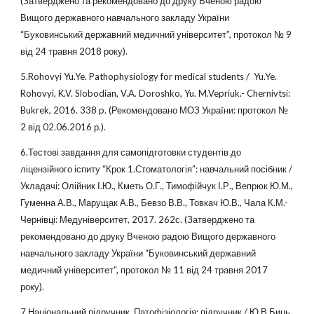
(Затверджено та рекомендовано до друку Вченою радою
Вищого державного навчального закладу України
“Буковинський державний медичний університет”, протокол № 9
від 24 травня 2018 року).
5.Rohovyi Yu.Ye. Pathophysiology for medical students / Yu.Ye.
Rohovyi, K.V. Slobodian, V.A. Doroshko, Yu. M.Vepriuk.- Chernivtsi:
Bukrek, 2016. 338 p. (Рекомендовано МОЗ України: протокол №
2 від 02.06.2016 р.).
6.Тестові завдання для самопідготовки студентів до
ліцензійного іспиту “Крок 1.Стоматологія”: навчальний посібник /
Укладачі: Олійник І.Ю., Кметь О.Г., Тимофійчук І.Р., Вепрюк Ю.М.,
Гуменна А.В., Марущак А.В., Бевзо В.В., Товкач Ю.В., Чала К.М.-
Чернівці: Медуніверситет, 2017. 262с. (Затверджено та
рекомендовано до друку Вченою радою Вищого державного
навчального закладу України “Буковинський державний
медичний університет”, протокол № 11 від 24 травня 2017
року).
7.Національний підручник. Патофізіологія: підручник / Ю.В.Биць,