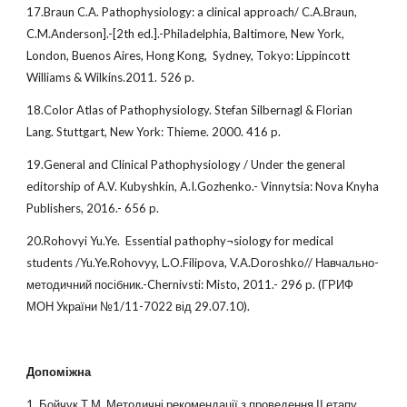
17.Braun C.A. Pathophysiology: a clinical approach/ C.A.Braun,
C.M.Anderson].-[2th ed.].-Philadelphia, Baltimore, New York,
London, Buenos Aires, Hong Kong, Sydney, Tokyo: Lippincott
Williams & Wilkins.2011. 526 p.
18.Color Atlas of Pathophysiology. Stefan Silbernagl & Florian
Lang. Stuttgart, New York: Thieme. 2000. 416 p.
19.General and Clinical Pathophysiology / Under the general
editorship of A.V. Kubyshkin, A.I.Gozhenko.- Vinnytsia: Nova Knyha
Publishers, 2016.- 656 p.
20.Rohovyi Yu.Ye. Essential pathophy¬siology for medical
students /Yu.Ye.Rohovyy, L.O.Filipova, V.A.Doroshko// Навчально-
методичний посібник.-Chernivsti: Misto, 2011.- 296 p. (ГРИФ
МОН України №1/11-7022 від 29.07.10).
Допоміжна
1. Бойчук Т.М. Методичні рекомендації з проведення ІІ етапу