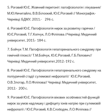
5. Роговий Ю.Є. Жовчний перитоніт: патофізіологія і лікування/
М.Ю.Ничитайло, В.В.Білоокий, Ю.Є.Роговий // Монографія.-
Чернівці: БДМУ, 2011.- 296 с.
6. Роговий Ю.Є. Патофізіологія нирок за розвитку гарячки /
Ю.Є.Роговий, Т.Г.Копчук, Л.О.Філіпова //Чернівці: Медичний
університет, 2015.- 184 с.
7. Бойчук Т.М. Патофізіологія гепаторенального синдрому при
гемічній гіпоксії/ Т.М.Бойчук, Ю.Є.Роговий, Г.Б.Попович//
Чернівці: Медичний університет,2012.-192 с.
8. Роговий Ю.Є. Патофізіологія гепаторенального синдрому на
поліуричній стадії сулемової нефропатії/ Ю.Є.Роговий,
О.В.Злотар, Л.О.Філіпова// Чернівці: Медичний університет,
2012.- 200 с.
9. Роговий Ю.Є. Патофізіологія вікових особливостей функцій
нирок за умов надлишку і дефіциту іонів натрію при сулемовій
нефропатії / Ю.Є.Роговий, К.В.Слободян, Л.О.Філіпова //