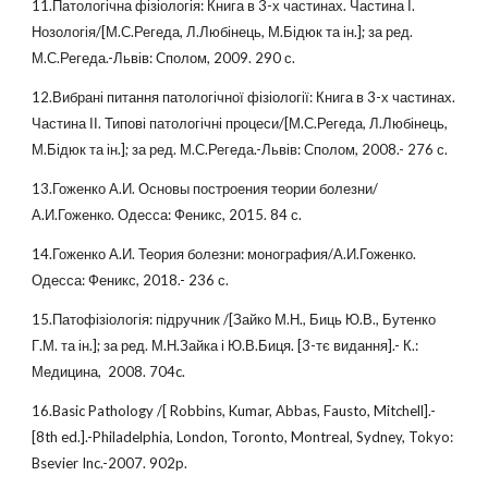
11.Патологічна фізіологія: Книга в 3-х частинах. Частина І.
Нозологія/[М.С.Регеда, Л.Любінець, М.Бідюк та ін.]; за ред.
М.С.Регеда.-Львів: Сполом, 2009. 290 с.
12.Вибрані питання патологічної фізіології: Книга в 3-х частинах.
Частина ІІ. Типові патологічні процеси/[М.С.Регеда, Л.Любінець,
М.Бідюк та ін.]; за ред. М.С.Регеда.-Львів: Сполом, 2008.- 276 с.
13.Гоженко А.И. Основы построения теории болезни/
А.И.Гоженко. Одесса: Феникс, 2015. 84 с.
14.Гоженко А.И. Теория болезни: монография/А.И.Гоженко.
Одесса: Феникс, 2018.- 236 с.
15.Патофізіологія: підручник /[Зайко М.Н., Биць Ю.В., Бутенко
Г.М. та ін.]; за ред. М.Н.Зайка і Ю.В.Биця. [3-тє видання].- К.:
Медицина, 2008. 704c.
16.Basic Pathology /[ Robbins, Kumar, Abbas, Fausto, Mitchell].-
[8th ed.].-Philadelphia, London, Toronto, Montreal, Sydney, Tokyo:
Bsevier Inc.-2007. 902p.