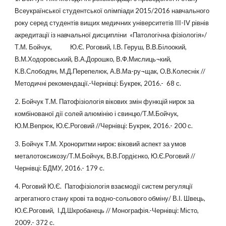
Всеукраїнської студентської олімпіади 2015/2016 навчального
року серед студентів вищих медичних університетів ІІІ-ІV рівнів
акредитації із навчальної дисципліни «Патологічна фізіологія»/
Т.М. Бойчук, Ю.Є. Роговий, І.В. Геруш, В.В.Білоокий,
В.М.Ходоровський, В.А.Дорошко, В.Ф.Мислиць¬кий,
К.В.Слободян, М.Д.Перепелюк, А.В.Ма-ру¬щак, О.В.Колеснік //
Методичні рекомендації.-Чернівці: Букрек, 2016.- 68 с.
2. Бойчук Т.М. Патофізіологія вікових змін функцій нирок за
комбінованої дії солей алюмінію і свинцю/Т.М.Бойчук,
Ю.М.Вепрюк, Ю.Є.Роговий //Чернівці: Букрек, 2016.- 200 с.
3. Бойчук Т.М. Хроноритми нирок: віковий аспект за умов
металотоксикозу/Т.М.Бойчук, В.В.Гордієнко, Ю.Є.Роговий //
Чернівці: БДМУ, 2016.- 179 с.
4. Роговий Ю.Є. Патофізіологія взаємодії систем регуляції
агрегатного стану крові та водно-сольового обміну/ В.І. Швець,
Ю.Є.Роговий, І.Д.Шкробанець // Монографія.-Чернівці: Місто,
2009.- 372 с.