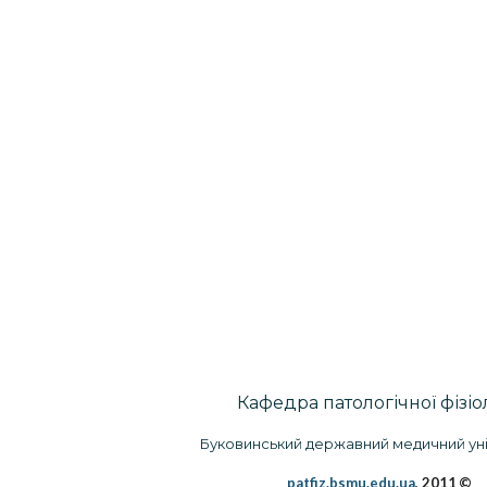
Кафедра патологічної фізіол
Буковинський державний медичний ун
patfiz.bsmu.edu.ua
, 2011
©