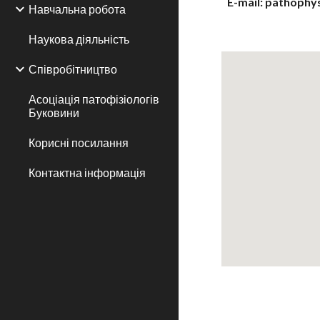
E-mail: pathoph
Навчальна робота
Наукова діяльність
Співробітництво
Асоціація патофізіологів
Буковини
Корисні посилання
Контактна інформація